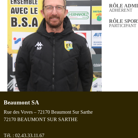
RÔLE ADMI
ADHÉRENT
RÔLE SPORT
PARTICIPANT
Beaumont SA
Rue des Voves – 72170 Beaumont Sur Sarthe
72170
BEAUMONT SUR SARTHE
Tél. :
02.43.33.11.67