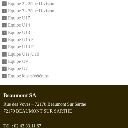
Equipe 2 - 2ème Division
Equipe 3 - 3ème Division
Equipe U17
Equipe U14
Equipe U13
Equipe U15 F
Equipe U13 F
Equipe U11-U10
Equipe U9
Equipe U7
Equipe loisirs/vétérans
Beaumont SA
Rue des Voves – 72170 Beaumont Sur Sarthe
72170
BEAUMONT SUR SARTHE
Tél. :
02.43.33.11.67