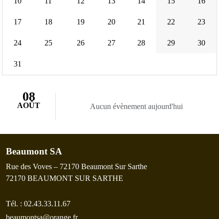
10
11
12
13
14
15
16
17
18
19
20
21
22
23
24
25
26
27
28
29
30
31
08
AOÛT
Aucun évènement aujourd'hui
Beaumont SA
Rue des Voves – 72170 Beaumont Sur Sarthe
72170
BEAUMONT SUR SARTHE
Tél. :
02.43.33.11.67
beaumontsa@orange.fr