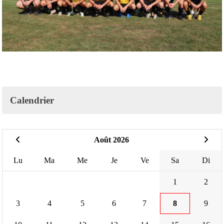
Calendrier
Août 2026
Lu
Ma
Me
Je
Ve
Sa
Di
1
2
3
4
5
6
7
8
9