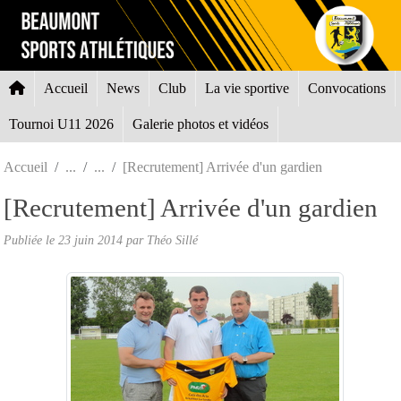
Panneau de gestion des cookies
Accueil
News
Club
La vie sportive
Convocations
Tournoi U11 2026
Galerie photos et vidéos
Accueil
[Recrutement] Arrivée d'un gardien
[Recrutement] Arrivée d'un gardien
Publiée le
23 juin 2014
par
Théo Sillé