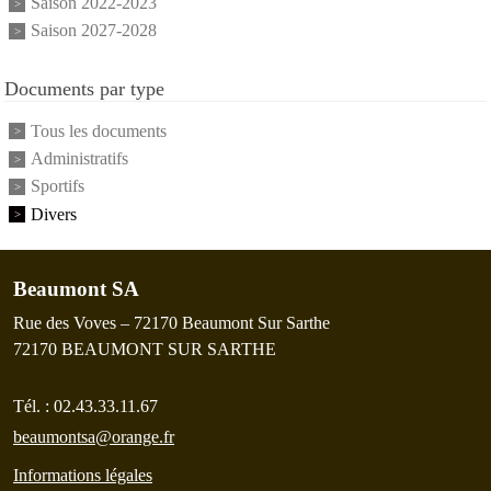
Saison 2022-2023
Saison 2027-2028
Documents par type
Tous les documents
Administratifs
Sportifs
Divers
Beaumont SA
Rue des Voves – 72170 Beaumont Sur Sarthe
72170
BEAUMONT SUR SARTHE
Tél. :
02.43.33.11.67
beaumontsa@orange.fr
Informations légales