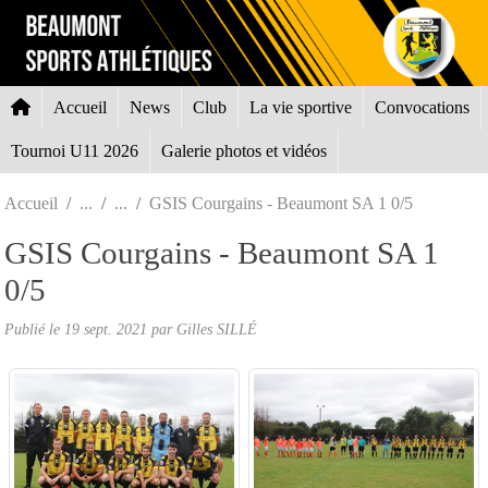
Panneau de gestion des cookies
Accueil
News
Club
La vie sportive
Convocations
Tournoi U11 2026
Galerie photos et vidéos
Accueil
GSIS Courgains - Beaumont SA 1 0/5
GSIS Courgains - Beaumont SA 1
0/5
Publié le
19 sept. 2021
par Gilles SILLÉ