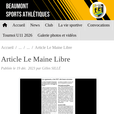
Panneau de gestion des cookies
Accueil
News
Club
La vie sportive
Convocations
Tournoi U11 2026
Galerie photos et vidéos
Accueil
Article Le Maine Libre
Article Le Maine Libre
Publiée le
19 déc. 2023
par Gilles SILLÉ