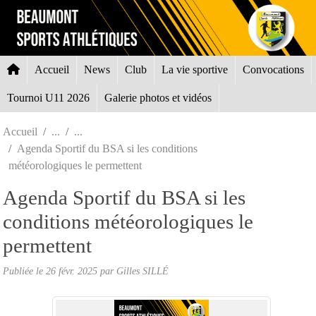
Panneau de gestion des cookies
Accueil
News
Club
La vie sportive
Convocations
Tournoi U11 2026
Galerie photos et vidéos
Accueil
Agenda Sportif du BSA si les conditions
météorologiques le permettent
Agenda Sportif du BSA si les
conditions météorologiques le
permettent
Publiée le
26 févr. 2025
par Gilles SILLÉ