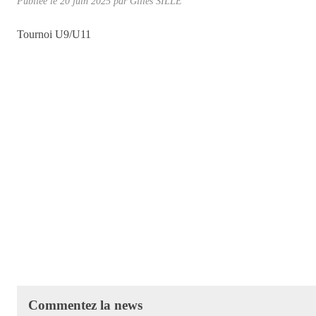
Publiée le
20 juin 2025
par Gilles SILLÉ
Tournoi U9/U11
Commentez la news