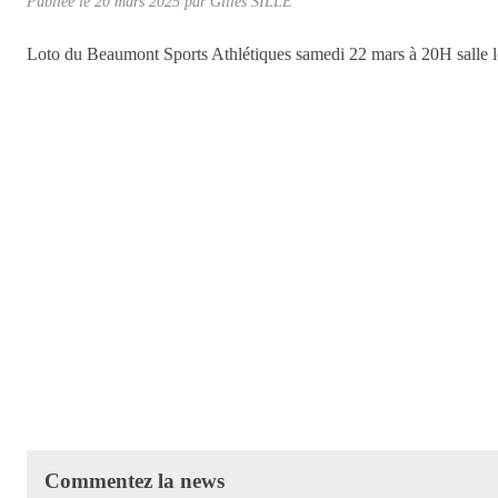
Publiée le
20 mars 2025
par Gilles SILLÉ
Loto du Beaumont Sports Athlétiques samedi 22 mars à 20H salle lo
Commentez la news