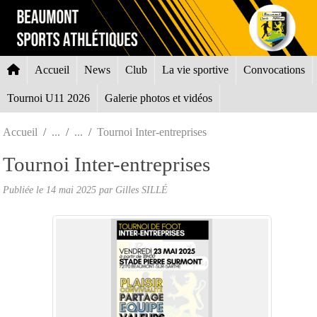
Panneau de gestion des cookies
Accueil
News
Club
La vie sportive
Convocations
Tournoi U11 2026
Galerie photos et vidéos
Accueil
Tournoi Inter-entreprises
Tournoi Inter-entreprises
Publiée le
14 mai 2025
par Gilles SILLÉ