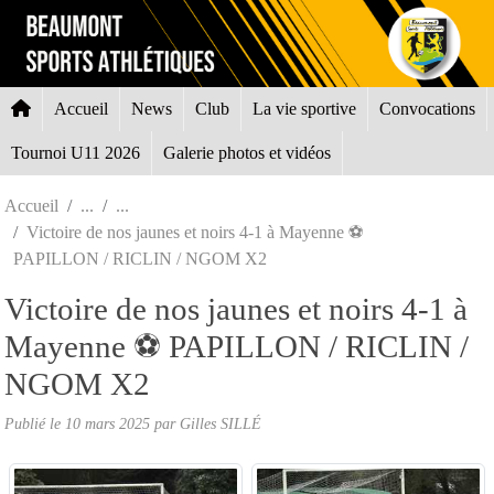
Panneau de gestion des cookies
Accueil
News
Club
La vie sportive
Convocations
Tournoi U11 2026
Galerie photos et vidéos
Accueil
Victoire de nos jaunes et noirs 4-1 à Mayenne ⚽️
PAPILLON / RICLIN / NGOM X2
Victoire de nos jaunes et noirs 4-1 à
Mayenne ⚽️ PAPILLON / RICLIN /
NGOM X2
Publié le
10 mars 2025
par Gilles SILLÉ