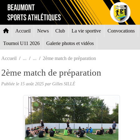
Panneau de gestion des cookies
Accueil
News
Club
La vie sportive
Convocations
Tournoi U11 2026
Galerie photos et vidéos
Accueil
2ème match de préparation
2ème match de préparation
Publiée le
15 août 2025
par Gilles SILLÉ