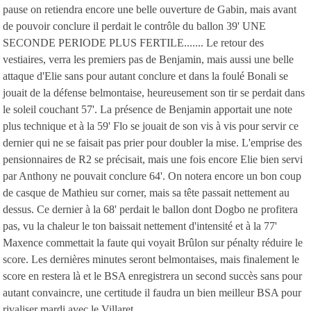
pause on retiendra encore une belle ouverture de Gabin, mais avant
de pouvoir conclure il perdait le contrôle du ballon 39' UNE
SECONDE PERIODE PLUS FERTILE....... Le retour des
vestiaires, verra les premiers pas de Benjamin, mais aussi une belle
attaque d'Elie sans pour autant conclure et dans la foulé Bonali se
jouait de la défense belmontaise, heureusement son tir se perdait dans
le soleil couchant 57'. La présence de Benjamin apportait une note
plus technique et à la 59' Flo se jouait de son vis à vis pour servir ce
dernier qui ne se faisait pas prier pour doubler la mise. L'emprise des
pensionnaires de R2 se précisait, mais une fois encore Elie bien servi
par Anthony ne pouvait conclure 64'. On notera encore un bon coup
de casque de Mathieu sur corner, mais sa tête passait nettement au
dessus. Ce dernier à la 68' perdait le ballon dont Dogbo ne profitera
pas, vu la chaleur le ton baissait nettement d'intensité et à la 77'
Maxence commettait la faute qui voyait Brûlon sur pénalty réduire le
score. Les dernières minutes seront belmontaises, mais finalement le
score en restera là et le BSA enregistrera un second succès sans pour
autant convaincre, une certitude il faudra un bien meilleur BSA pour
rivaliser mardi avec le Villaret .