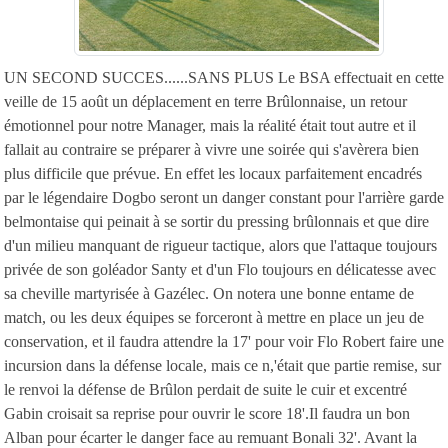
UN SECOND SUCCES......SANS PLUS Le BSA effectuait en cette
veille de 15 août un déplacement en terre Brûlonnaise, un retour
émotionnel pour notre Manager, mais la réalité était tout autre et il
fallait au contraire se préparer à vivre une soirée qui s'avèrera bien
plus difficile que prévue. En effet les locaux parfaitement encadrés
par le légendaire Dogbo seront un danger constant pour l'arrière garde
belmontaise qui peinait à se sortir du pressing brûlonnais et que dire
d'un milieu manquant de rigueur tactique, alors que l'attaque toujours
privée de son goléador Santy et d'un Flo toujours en délicatesse avec
sa cheville martyrisée à Gazélec. On notera une bonne entame de
match, ou les deux équipes se forceront à mettre en place un jeu de
conservation, et il faudra attendre la 17' pour voir Flo Robert faire une
incursion dans la défense locale, mais ce n,'était que partie remise, sur
le renvoi la défense de Brûlon perdait de suite le cuir et excentré
Gabin croisait sa reprise pour ouvrir le score 18'.Il faudra un bon
Alban pour écarter le danger face au remuant Bonali 32'. Avant la