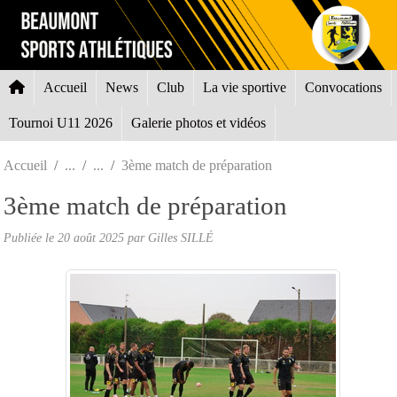
Panneau de gestion des cookies
Accueil
News
Club
La vie sportive
Convocations
Tournoi U11 2026
Galerie photos et vidéos
Accueil
3ème match de préparation
3ème match de préparation
Publiée le
20 août 2025
par Gilles SILLÉ