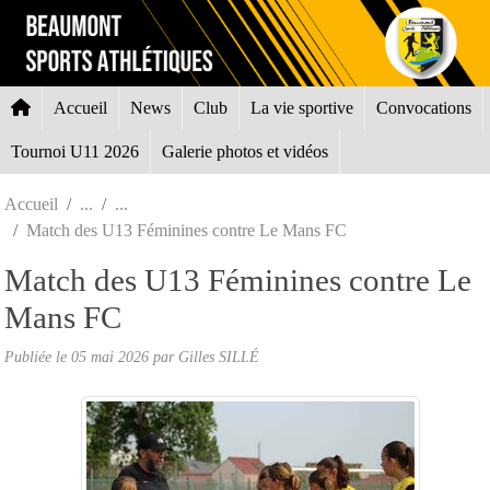
Panneau de gestion des cookies
Accueil
News
Club
La vie sportive
Convocations
Tournoi U11 2026
Galerie photos et vidéos
Accueil
Match des U13 Féminines contre Le Mans FC
Match des U13 Féminines contre Le
Mans FC
Publiée le
05 mai 2026
par Gilles SILLÉ