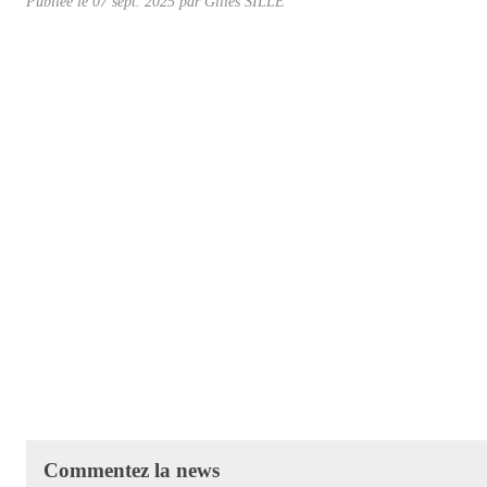
Publiée le
07 sept. 2025
par Gilles SILLÉ
Commentez la news