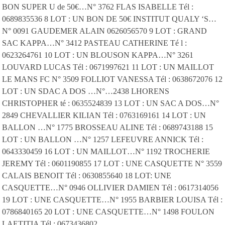
BON SUPER U de 50€…N° 3762 FLAS ISABELLE Tél :
0689835536 8 LOT : UN BON DE 50€ INSTITUT QUALY ‘S…
N° 0091 GAUDEMER ALAIN 0626056570 9 LOT : GRAND
SAC KAPPA…N° 3412 PASTEAU CATHERINE Té l :
0623264761 10 LOT : UN BLOUSON KAPPA…N° 3261
LOUVARD LUCAS Tél : 0671997621 11 LOT : UN MAILLOT
LE MANS FC N° 3509 FOLLIOT VANESSA Tél : 0638672076 12
LOT : UN SDAC A DOS …N°…2438 LHORENS
CHRISTOPHER té : 0635524839 13 LOT : UN SAC A DOS…N°
2849 CHEVALLIER KILIAN Tél : 0763169161 14 LOT : UN
BALLON …N° 1775 BROSSEAU ALINE Tél : 0689743188 15
LOT : UN BALLON …N° 1257 LEFEUVRE ANNICK Tél :
0643330459 16 LOT : UN MAILLOT…N° 1192 TROCHERIE
JEREMY Tél : 0601190855 17 LOT : UNE CASQUETTE N° 3559
CALAIS BENOIT Tél : 0630855640 18 LOT: UNE
CASQUETTE…N° 0946 OLLIVIER DAMIEN Tél : 0617314056
19 LOT : UNE CASQUETTE…N° 1955 BARBIER LOUISA Tél :
0786840165 20 LOT : UNE CASQUETTE…N° 1498 FOULON
LAETITIA Tél : 0673436802