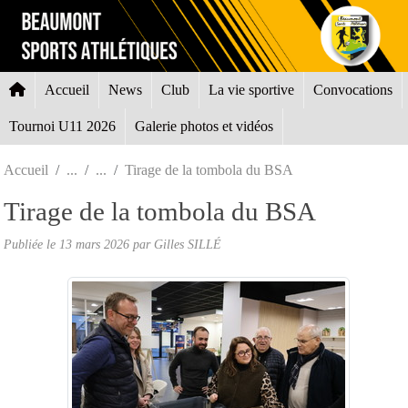
Panneau de gestion des cookies
Accueil
News
Club
La vie sportive
Convocations
Tournoi U11 2026
Galerie photos et vidéos
Accueil
Tirage de la tombola du BSA
Tirage de la tombola du BSA
Publiée le
13 mars 2026
par Gilles SILLÉ