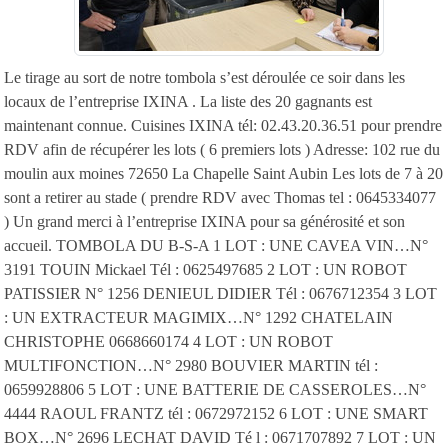
Le tirage au sort de notre tombola s’est déroulée ce soir dans les
locaux de l’entreprise IXINA . La liste des 20 gagnants est
maintenant connue. Cuisines IXINA tél: 02.43.20.36.51 pour prendre
RDV afin de récupérer les lots ( 6 premiers lots ) Adresse: 102 rue du
moulin aux moines 72650 La Chapelle Saint Aubin Les lots de 7 à 20
sont a retirer au stade ( prendre RDV avec Thomas tel : 0645334077
) Un grand merci à l’entreprise IXINA pour sa générosité et son
accueil. TOMBOLA DU B-S-A 1 LOT : UNE CAVEA VIN…N°
3191 TOUIN Mickael Tél : 0625497685 2 LOT : UN ROBOT
PATISSIER N° 1256 DENIEUL DIDIER Tél : 0676712354 3 LOT
: UN EXTRACTEUR MAGIMIX…N° 1292 CHATELAIN
CHRISTOPHE 0668660174 4 LOT : UN ROBOT
MULTIFONCTION…N° 2980 BOUVIER MARTIN tél :
0659928806 5 LOT : UNE BATTERIE DE CASSEROLES…N°
4444 RAOUL FRANTZ tél : 0672972152 6 LOT : UNE SMART
BOX…N° 2696 LECHAT DAVID Té l : 0671707892 7 LOT : UN