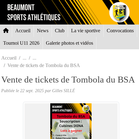
Panneau de gestion des cookies
Accueil
News
Club
La vie sportive
Convocations
Tournoi U11 2026
Galerie photos et vidéos
Accueil
Vente de tickets de Tombola du BSA
Vente de tickets de Tombola du BSA
Publiée le
22 sept. 2025
par Gilles SILLÉ