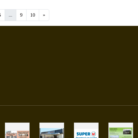
5
...
9
10
»