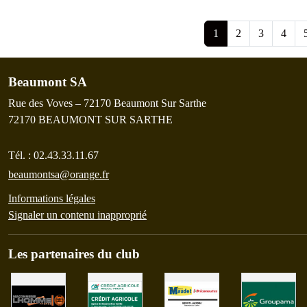
1
2
3
4
Beaumont SA
Rue des Voves – 72170 Beaumont Sur Sarthe
72170
BEAUMONT SUR SARTHE
Tél. :
02.43.33.11.67
beaumontsa@orange.fr
Informations légales
Signaler un contenu inapproprié
Les partenaires du club