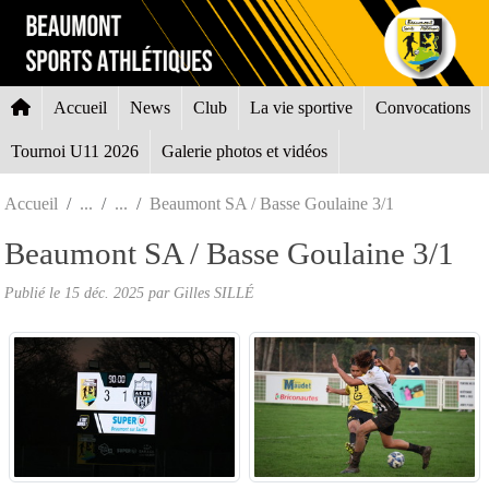
Panneau de gestion des cookies
Accueil
News
Club
La vie sportive
Convocations
Tournoi U11 2026
Galerie photos et vidéos
Accueil
Beaumont SA / Basse Goulaine 3/1
Beaumont SA / Basse Goulaine 3/1
Publié le
15 déc. 2025
par Gilles SILLÉ