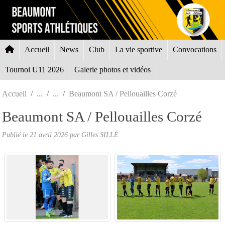
Panneau de gestion des cookies
Accueil
News
Club
La vie sportive
Convocations
Tournoi U11 2026
Galerie photos et vidéos
Accueil
Beaumont SA / Pellouailles Corzé
Beaumont SA / Pellouailles Corzé
Publié le
21 avril 2026
par Gilles SILLÉ