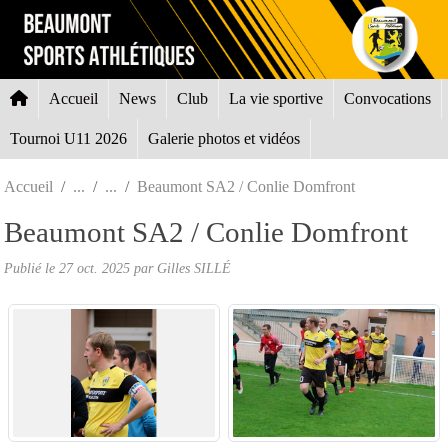
Panneau de gestion des cookies
Accueil
News
Club
La vie sportive
Convocations
Tournoi U11 2026
Galerie photos et vidéos
Accueil
Beaumont SA2 / Conlie Domfront
Beaumont SA2 / Conlie Domfront
Publié le
27 oct. 2025
par Gilles SILLÉ