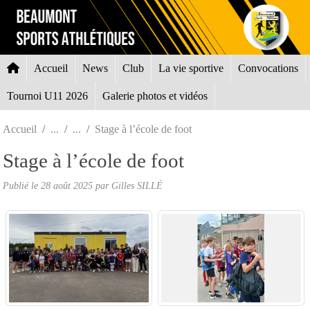
Panneau de gestion des cookies
Accueil
News
Club
La vie sportive
Convocations
Tournoi U11 2026
Galerie photos et vidéos
Accueil
Stage à l’école de foot
Stage à l’école de foot
Publié le
28 août 2025
par Gilles SILLÉ