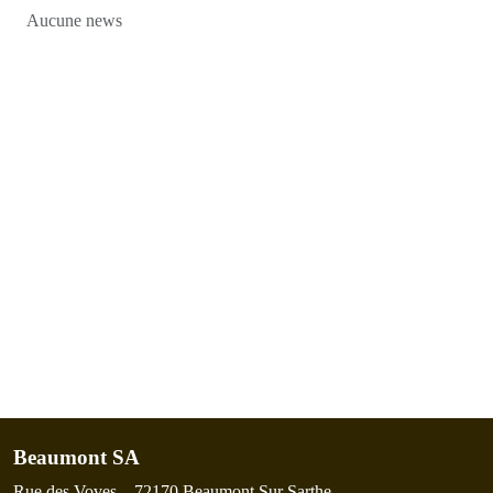
Aucune news
Beaumont SA
Rue des Voves – 72170 Beaumont Sur Sarthe