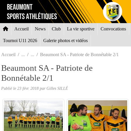
Panneau de gestion des cookies
Accueil
News
Club
La vie sportive
Convocations
Tournoi U11 2026
Galerie photos et vidéos
Accueil
Beaumont SA - Patriote de Bonnétable 2/1
Beaumont SA - Patriote de
Bonnétable 2/1
Publié le
23 févr. 2018
par Gilles SILLÉ