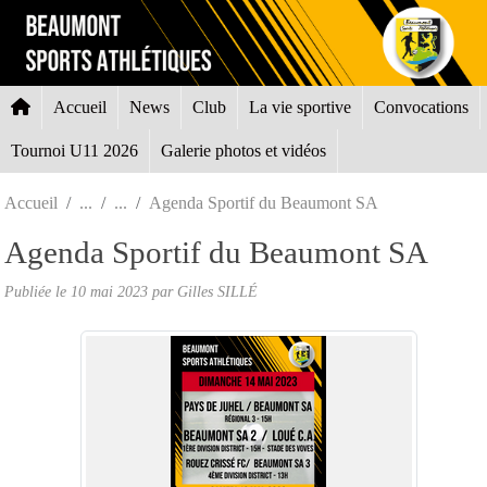
Panneau de gestion des cookies
Accueil
News
Club
La vie sportive
Convocations
Tournoi U11 2026
Galerie photos et vidéos
Accueil
Agenda Sportif du Beaumont SA
Agenda Sportif du Beaumont SA
Publiée le
10 mai 2023
par Gilles SILLÉ