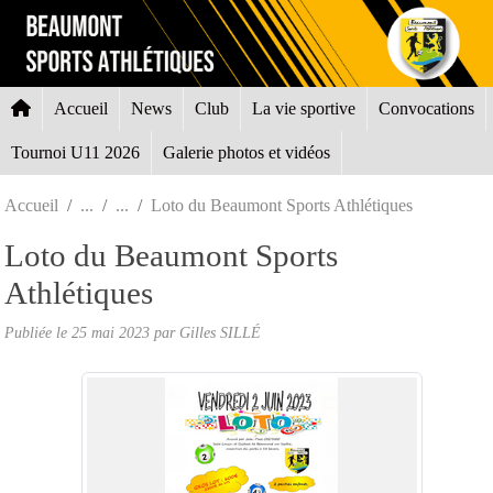
Panneau de gestion des cookies
Accueil
News
Club
La vie sportive
Convocations
Tournoi U11 2026
Galerie photos et vidéos
Accueil
Loto du Beaumont Sports Athlétiques
Loto du Beaumont Sports
Athlétiques
Publiée le
25 mai 2023
par Gilles SILLÉ