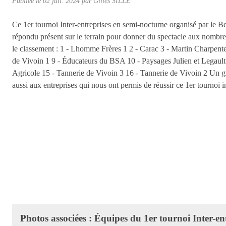
Publiée le
02 juil. 2024
par Gilles SILLÉ
Ce 1er tournoi Inter-entreprises en semi-nocturne organisé par le 
répondu présent sur le terrain pour donner du spectacle aux nombreu
le classement : 1 - Lhomme Frères 1 2 - Carac 3 - Martin Charpen
de Vivoin 1 9 - Éducateurs du BSA 10 - Paysages Julien et Legaul
Agricole 15 - Tannerie de Vivoin 3 16 - Tannerie de Vivoin 2 Un gra
aussi aux entreprises qui nous ont permis de réussir ce 1er tournoi 
Photos associées : Équipes du 1er tournoi Inter-en