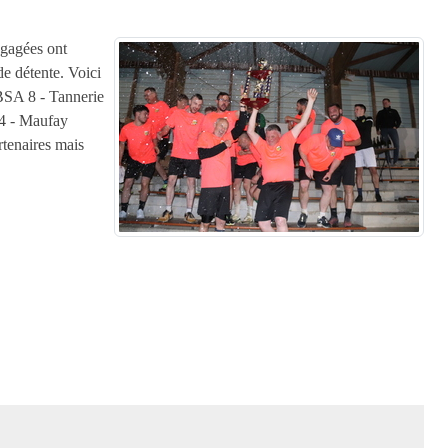
ngagées ont
e détente. Voici
BSA 8 - Tannerie
14 - Maufay
rtenaires mais