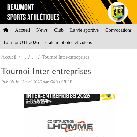
Panneau de gestion des cookies
Accueil
News
Club
La vie sportive
Convocations
Tournoi U11 2026
Galerie photos et vidéos
Accueil
Tournoi Inter-entreprises
Tournoi Inter-entreprises
Publiée le
12 mai 2026
par Gilles SILLÉ