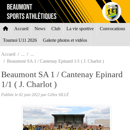
Panneau de gestion des cookies
Accueil
News
Club
La vie sportive
Convocations
Tournoi U11 2026
Galerie photos et vidéos
Accueil
Beaumont SA 1 / Cantenay Epinard 1/1 ( J. Charlot )
Beaumont SA 1 / Cantenay Epinard
1/1 ( J. Charlot )
Publiée le
02 juin 2022
par Gilles SILLÉ