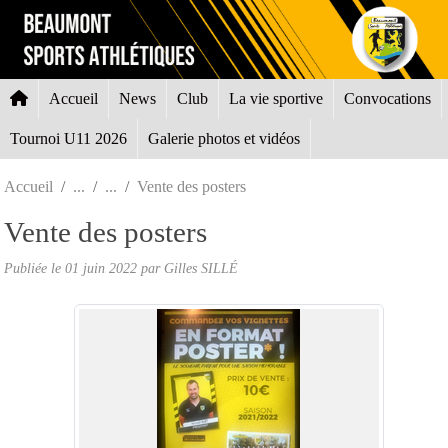
Panneau de gestion des cookies
Accueil
News
Club
La vie sportive
Convocations
Tournoi U11 2026
Galerie photos et vidéos
Accueil
Vente des posters
Vente des posters
Publiée le
01 juin 2022
par Gilles SILLÉ